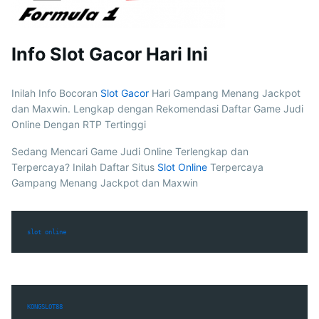
Info Slot Gacor Hari Ini
Inilah Info Bocoran
Slot Gacor
Hari Gampang Menang Jackpot
dan Maxwin. Lengkap dengan Rekomendasi Daftar Game Judi
Online Dengan RTP Tertinggi
Sedang Mencari Game Judi Online Terlengkap dan
Terpercaya? Inilah Daftar Situs
Slot Online
Terpercaya
Gampang Menang Jackpot dan Maxwin
slot online
KONGSLOT88