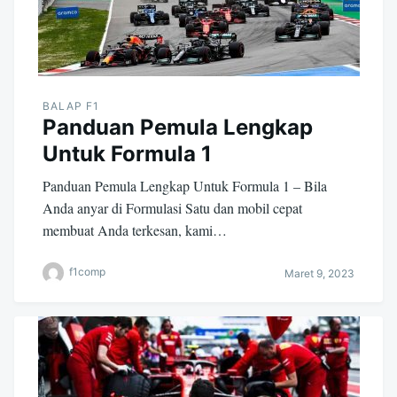
BALAP F1
Panduan Pemula Lengkap
Untuk Formula 1
Panduan Pemula Lengkap Untuk Formula 1 – Bila
Anda anyar di Formulasi Satu dan mobil cepat
membuat Anda terkesan, kami…
f1comp
Maret 9, 2023