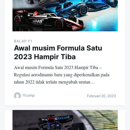
BALAP F1
Awal musim Formula Satu
2023 Hampir Tiba
Awal musim Formula Satu 2023 Hampir Tiba –
Regulasi aerodinamis baru yang diperkenalkan pada
tahun 2022 tidak terlalu mengubah urutan…
f1comp
Februari 20, 2023