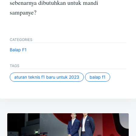
sebenarnya dibutuhkan untuk mandi
sampanye?
CATEGORIES
Balap F1
TAGS
aturan teknis f1 baru untuk 2023
balap f1
N
a