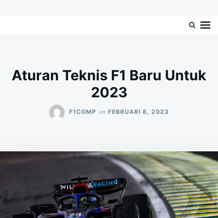
Skip
Search
F1complete.com – Blog Berita Balap
F1complete.Com Mengulas Tentang Blog Berita Balap Mobil Formula 1 Di
to
for:
Dunia
Mobil Formula 1
content
Aturan Teknis F1 Baru Untuk
2023
on
F1COMP
FEBRUARI 8, 2023