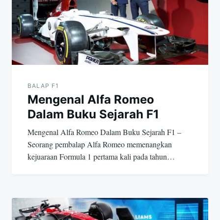
v
i
g
a
BALAP F1
s
Mengenal Alfa Romeo
i
Dalam Buku Sejarah F1
Mengenal Alfa Romeo Dalam Buku Sejarah F1 –
p
Seorang pembalap Alfa Romeo memenangkan
o
kejuaraan Formula 1 pertama kali pada tahun…
s