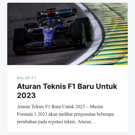
N
a
v
i
g
a
BALAP F1
s
Aturan Teknis F1 Baru Untuk
i
2023
Aturan Teknis F1 Baru Untuk 2023 – Musim
p
Formula 1 2023 akan melihat pengenalan beberapa
o
perubahan pada regulasi teknis. Aturan…