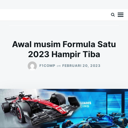
Skip
Search
F1complete.com – Blog Berita Balap
F1complete.Com Mengulas Tentang Blog Berita Balap Mobil Formula 1 Di
to
for:
Dunia
Mobil Formula 1
content
Awal musim Formula Satu
2023 Hampir Tiba
on
F1COMP
FEBRUARI 20, 2023