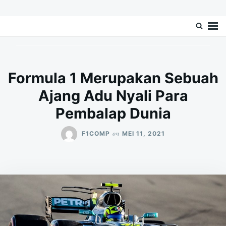
Skip
Search
F1complete.com – Blog Berita Balap
F1complete.Com Mengulas Tentang Blog Berita Balap Mobil Formula 1 Di
to
for:
Dunia
Mobil Formula 1
content
Formula 1 Merupakan Sebuah
Ajang Adu Nyali Para
Pembalap Dunia
on
F1COMP
MEI 11, 2021