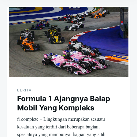
N
a
v
i
g
a
s
BERITA
Formula 1 Ajangnya Balap
i
Mobil Yang Kompleks
p
f1complete – Lingkungan merupakan sesuatu
o
kesatuan yang terdiri dari beberapa bagian,
spesialnya yang mempunyai bagian yang silih