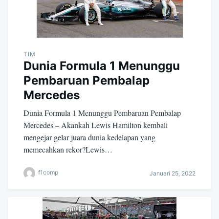
TIM
Dunia Formula 1 Menunggu
Pembaruan Pembalap
Mercedes
Dunia Formula 1 Menunggu Pembaruan Pembalap
Mercedes – Akankah Lewis Hamilton kembali
mengejar gelar juara dunia kedelapan yang
memecahkan rekor?Lewis…
f1comp
Januari 25, 2022