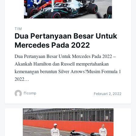
TIM
Dua Pertanyaan Besar Untuk
Mercedes Pada 2022
Dua Pertanyaan Besar Untuk Mercedes Pada 2022 –
Akankah Hamilton dan Russell mempertahankan
kemenangan beruntun Silver Arrows?Musim Formula 1
2022…
f1comp
Februari 2, 2022