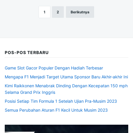
1
2
Berikutnya
N
a
v
i
g
a
POS-POS TERBARU
s
i
Game Slot Gacor Populer Dengan Hadiah Terbesar
p
Mengapa F1 Menjadi Target Utama Sponsor Baru Akhir-akhir Ini
o
Kimi Raikkonen Menabrak Dinding Dengan Kecepatan 150 mph
s
Selama Grand Prix Inggris
Posisi Setiap Tim Formula 1 Setelah Ujian Pra-Musim 2023
Semua Perubahan Aturan F1 Kecil Untuk Musim 2023