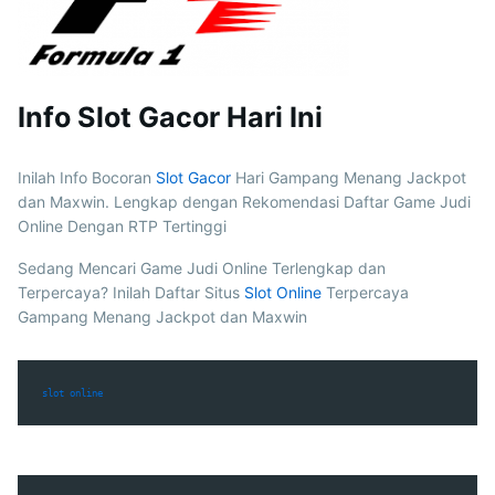
Info Slot Gacor Hari Ini
Inilah Info Bocoran
Slot Gacor
Hari Gampang Menang Jackpot
dan Maxwin. Lengkap dengan Rekomendasi Daftar Game Judi
Online Dengan RTP Tertinggi
Sedang Mencari Game Judi Online Terlengkap dan
Terpercaya? Inilah Daftar Situs
Slot Online
Terpercaya
Gampang Menang Jackpot dan Maxwin
slot online