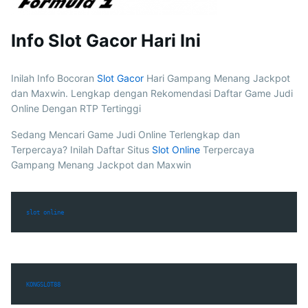
Info Slot Gacor Hari Ini
Inilah Info Bocoran
Slot Gacor
Hari Gampang Menang Jackpot
dan Maxwin. Lengkap dengan Rekomendasi Daftar Game Judi
Online Dengan RTP Tertinggi
Sedang Mencari Game Judi Online Terlengkap dan
Terpercaya? Inilah Daftar Situs
Slot Online
Terpercaya
Gampang Menang Jackpot dan Maxwin
slot online
KONGSLOT88