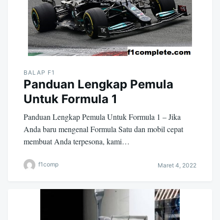
BALAP F1
Panduan Lengkap Pemula
Untuk Formula 1
Panduan Lengkap Pemula Untuk Formula 1 – Jika
Anda baru mengenal Formula Satu dan mobil cepat
membuat Anda terpesona, kami…
f1comp
Maret 4, 2022