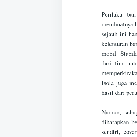
Perilaku ba
membuatnya le
sejauh ini ha
kelenturan ba
mobil. Stabil
dari tim untu
memperkirakan
Isola juga m
hasil dari per
Namun, sebag
diharapkan b
sendiri, cov