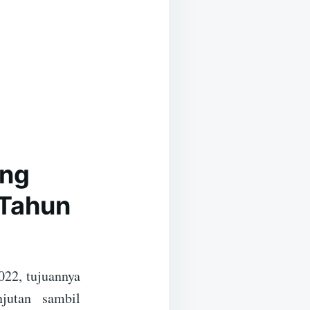
ang
 Tahun
022, tujuannya
jutan sambil