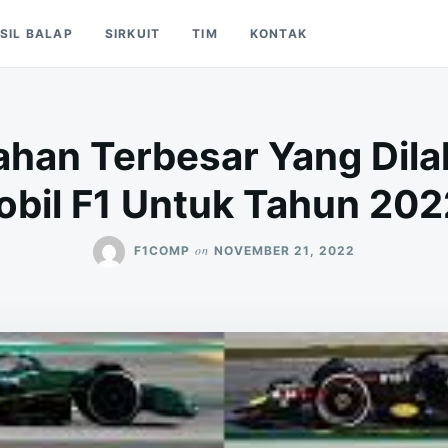
SIL BALAP
SIRKUIT
TIM
KONTAK
ap Mobil Formula 1
1 Di Dunia
han Terbesar Yang Dil
bil F1 Untuk Tahun 20
on
F1COMP
NOVEMBER 21, 2022