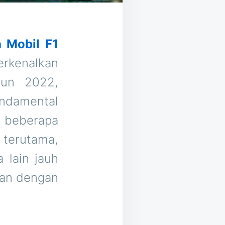
 Mobil F1
rkenalkan
hun 2022,
undamental
 beberapa
 terutama,
 lain jauh
han dengan