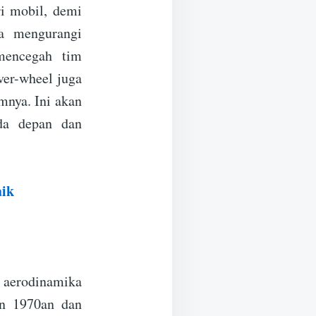
i mobil, demi
a mengurangi
 mencegah tim
er-wheel juga
mnya. Ini akan
da depan dan
aik
 aerodinamika
un 1970an dan