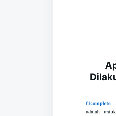
Ap
Dilak
f1complete
– 
adalah untu