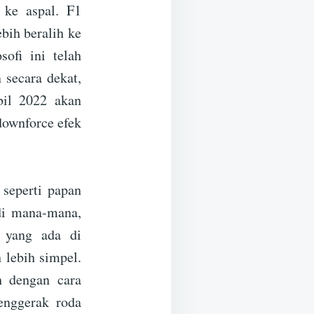
 ke aspal. F1
ebih beralih ke
sofi ini telah
 secara dekat,
bil 2022 akan
downforce efek
seperti papan
di mana-mana,
h yang ada di
 lebih simpel.
h dengan cara
enggerak roda