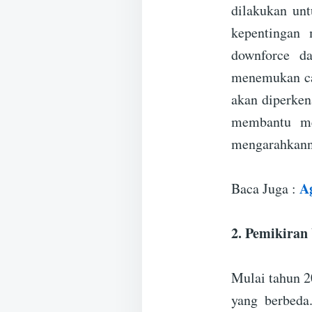
dilakukan un
kepentingan
downforce da
menemukan ca
akan diperken
membantu me
mengarahkanny
Ag
Baca Juga :
2. Pemikiran
Mulai tahun 
yang berbed