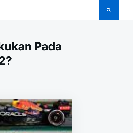
akukan Pada
22?