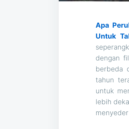
Apa Peru
Untuk T
seperang
dengan fi
berbeda 
tahun ter
untuk mem
lebih dek
menyederh