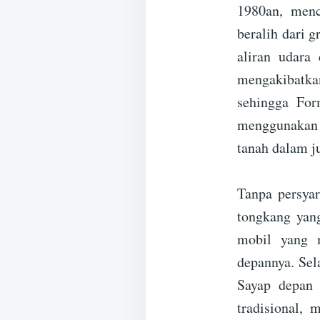
1980an, menc
beralih dari g
aliran udara 
mengakibatkan
sehingga For
menggunakan t
tanah dalam j
Tanpa persya
tongkang yan
mobil yang m
depannya. Sel
Sayap depan 
tradisional,