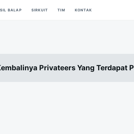
SIL BALAP
SIRKUIT
TIM
KONTAK
ap Mobil Formula 1
1 Di Dunia
embalinya Privateers Yang Terdapat P