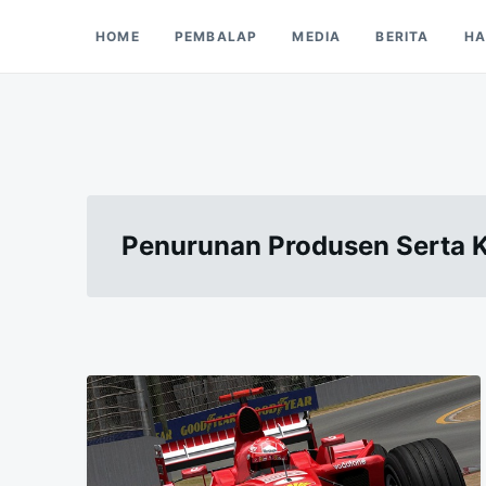
Skip
Search
HOME
PEMBALAP
MEDIA
BERITA
HA
to
for:
F1complete.com – Blog Berita Bal
F1complete.Com Mengulas Tentang Blog Berita Balap Mobil Formula 
content
Penurunan Produsen Serta K