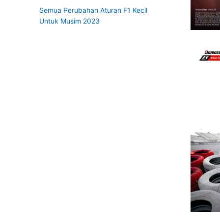
Semua Perubahan Aturan F1 Kecil
Untuk Musim 2023