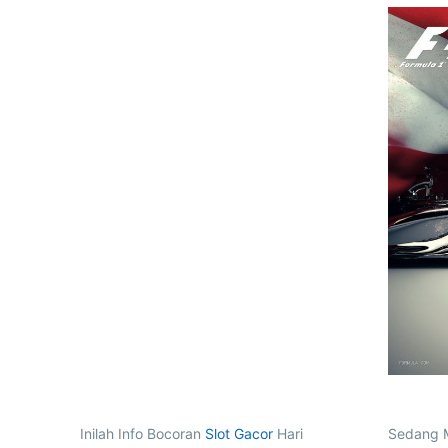
Inilah Info Bocoran
Slot Gacor
Hari
Sedang M