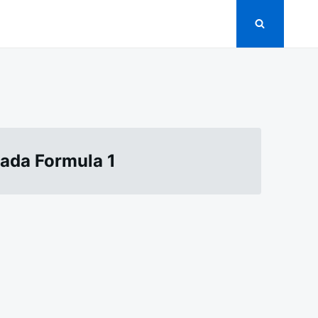
ada Formula 1