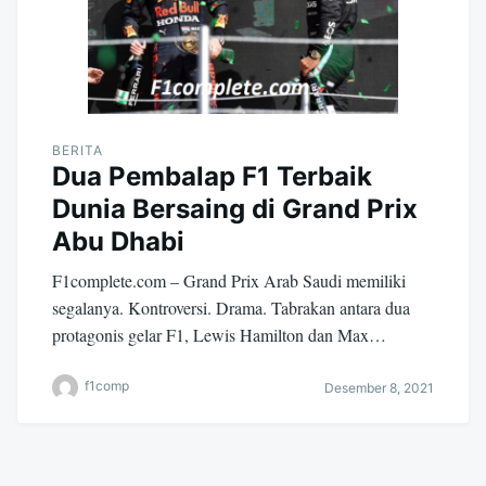
BERITA
Dua Pembalap F1 Terbaik
Dunia Bersaing di Grand Prix
Abu Dhabi
F1complete.com – Grand Prix Arab Saudi memiliki
segalanya. Kontroversi. Drama. Tabrakan antara dua
protagonis gelar F1, Lewis Hamilton dan Max…
f1comp
Desember 8, 2021