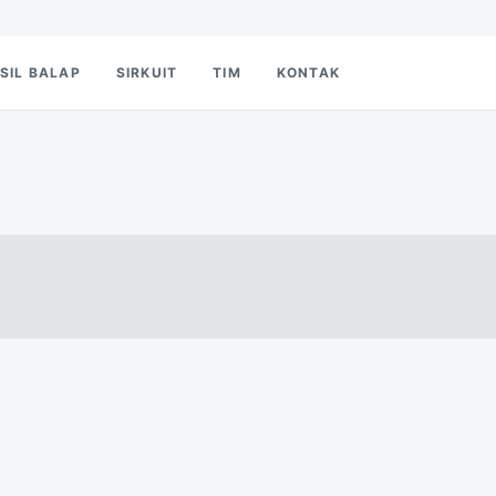
SIL BALAP
SIRKUIT
TIM
KONTAK
ap Mobil Formula 1
1 Di Dunia