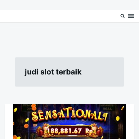
Skip
Search
F1complete.com – Blog Berita Balap
F1complete.Com Mengulas Tentang Blog Berita Balap Mobil Formula 1 Di
to
for:
Dunia
Mobil Formula 1
content
judi slot terbaik