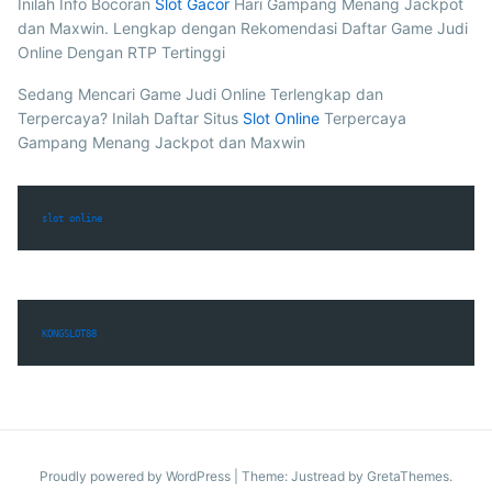
Inilah Info Bocoran
Slot Gacor
Hari Gampang Menang Jackpot
dan Maxwin. Lengkap dengan Rekomendasi Daftar Game Judi
Online Dengan RTP Tertinggi
Sedang Mencari Game Judi Online Terlengkap dan
Terpercaya? Inilah Daftar Situs
Slot Online
Terpercaya
Gampang Menang Jackpot dan Maxwin
slot online
KONGSLOT88
Proudly powered by WordPress
|
Theme: Justread by
GretaThemes
.