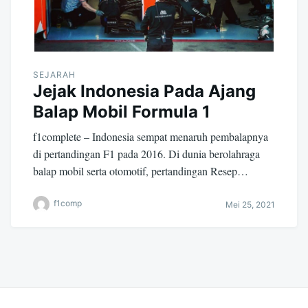
SEJARAH
Jejak Indonesia Pada Ajang
Balap Mobil Formula 1
f1complete – Indonesia sempat menaruh pembalapnya
di pertandingan F1 pada 2016. Di dunia berolahraga
balap mobil serta otomotif, pertandingan Resep…
f1comp
Mei 25, 2021