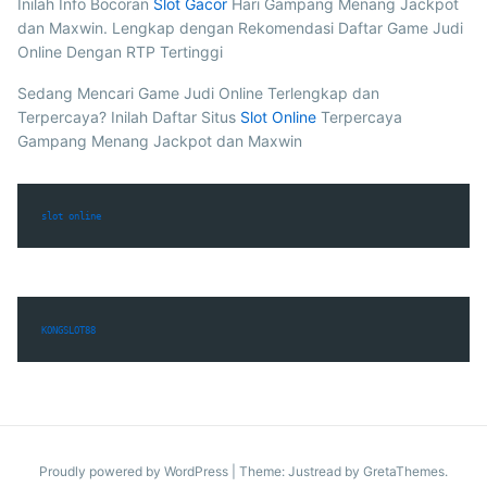
Inilah Info Bocoran
Slot Gacor
Hari Gampang Menang Jackpot
dan Maxwin. Lengkap dengan Rekomendasi Daftar Game Judi
Online Dengan RTP Tertinggi
Sedang Mencari Game Judi Online Terlengkap dan
Terpercaya? Inilah Daftar Situs
Slot Online
Terpercaya
Gampang Menang Jackpot dan Maxwin
slot online
KONGSLOT88
Proudly powered by WordPress
|
Theme: Justread by
GretaThemes
.