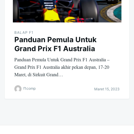
BALAP F1
Panduan Pemula Untuk
Grand Prix F1 Australia
Panduan Pemula Untuk Grand Prix F1 Australia –
Grand Prix F1 Australia akhir pekan depan, 17-20
Maret, di Sirkuit Grand…
f1comp
Maret 15, 2023