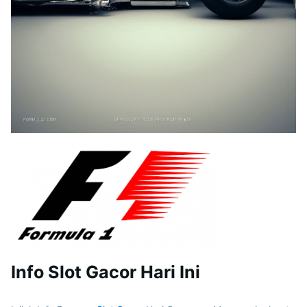
Info Slot Gacor Hari Ini