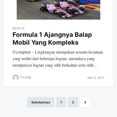
BERITA
Formula 1 Ajangnya Balap
Mobil Yang Kompleks
f1complete – Lingkungan merupakan sesuatu kesatuan
yang terdiri dari beberapa bagian, spesialnya yang
mempunyai bagian yang silih berkaitan serta silih…
f1comp
Mei 8, 2021
Sebelumnya
1
2
3
N
a