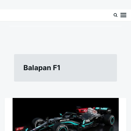
Skip
Search
F1complete.com – Blog Berita Balap
F1complete.Com Mengulas Tentang Blog Berita Balap Mobil Formula 1 Di
to
for:
Dunia
Mobil Formula 1
content
Balapan F1