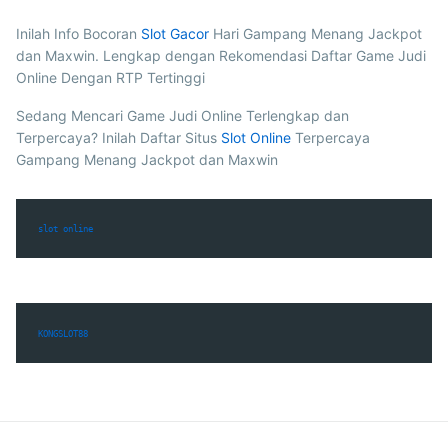
Inilah Info Bocoran
Slot Gacor
Hari Gampang Menang Jackpot
dan Maxwin. Lengkap dengan Rekomendasi Daftar Game Judi
Online Dengan RTP Tertinggi
Sedang Mencari Game Judi Online Terlengkap dan
Terpercaya? Inilah Daftar Situs
Slot Online
Terpercaya
Gampang Menang Jackpot dan Maxwin
slot online
KONGSLOT88