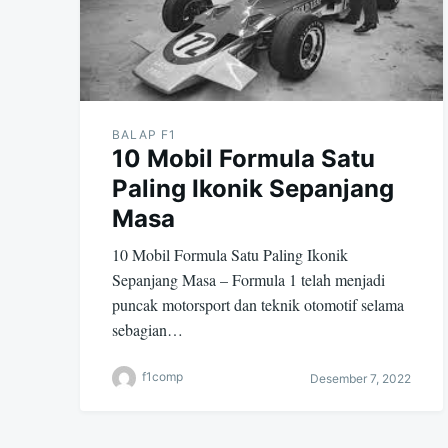
BALAP F1
10 Mobil Formula Satu
Paling Ikonik Sepanjang
Masa
10 Mobil Formula Satu Paling Ikonik
Sepanjang Masa – Formula 1 telah menjadi
puncak motorsport dan teknik otomotif selama
sebagian…
f1comp
Desember 7, 2022