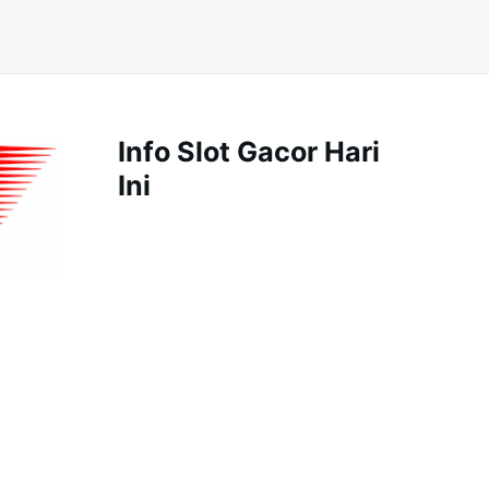
Info Slot Gacor Hari
Ini