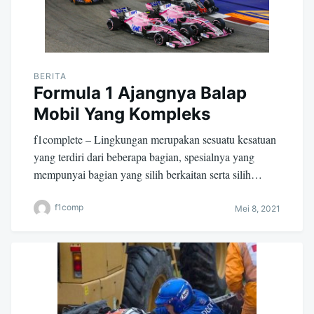
BERITA
Formula 1 Ajangnya Balap
Mobil Yang Kompleks
f1complete – Lingkungan merupakan sesuatu kesatuan
yang terdiri dari beberapa bagian, spesialnya yang
mempunyai bagian yang silih berkaitan serta silih…
f1comp
Mei 8, 2021