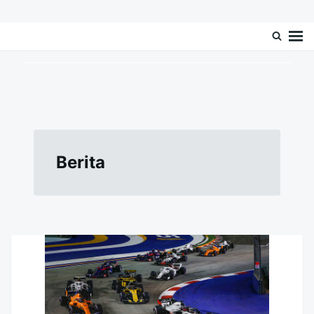
Skip
Search
F1complete.com – Blog Berita Balap
F1complete.Com Mengulas Tentang Blog Berita Balap Mobil Formula 1 Di
to
for:
Dunia
Mobil Formula 1
content
Berita