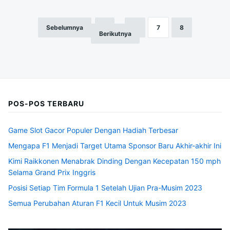
Sebelumnya
1
…
6
7
8
N
Berikutnya
a
v
i
g
a
POS-POS TERBARU
s
i
Game Slot Gacor Populer Dengan Hadiah Terbesar
p
Mengapa F1 Menjadi Target Utama Sponsor Baru Akhir-akhir Ini
o
Kimi Raikkonen Menabrak Dinding Dengan Kecepatan 150 mph
s
Selama Grand Prix Inggris
Posisi Setiap Tim Formula 1 Setelah Ujian Pra-Musim 2023
Semua Perubahan Aturan F1 Kecil Untuk Musim 2023